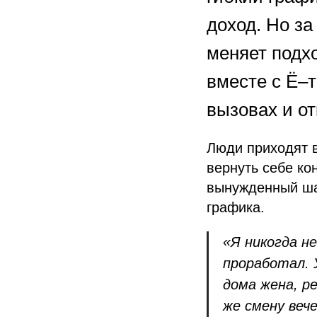
доход. Но за
меняет подхо
вместе с Ё–
вызовах и от
Люди приходят 
вернуть себе ко
вынужденный шаг
графика.
«Я никогда н
проработал. 
дома жена, р
же смену веч