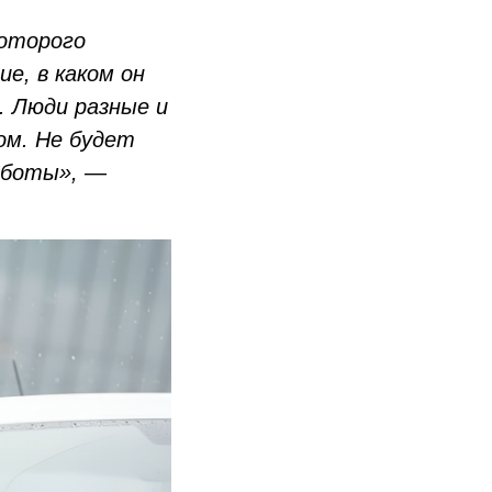
которого
е, в каком он
. Люди разные и
ом. Не будет
аботы»,
—