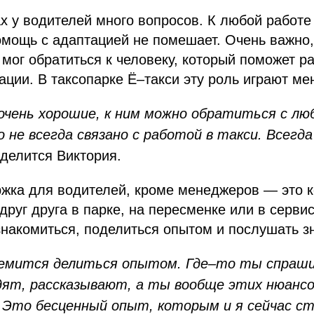
х у водителей много вопросов. К любой работе
омощь с адаптацией не помешает. Очень важно,
мог обратиться к человеку, который поможет р
ации. В таксопарке Ё–такси эту роль играют м
чень хорошие, к ним можно обратиться с люб
о не всегда связано с работой в такси. Всегд
делится Виктория.
жка для водителей, кроме менеджеров — это к
друг друга в парке, на пересменке или в серви
накомиться, поделиться опытом и послушать з
емится делиться опытом. Где–то ты спраши
дят, рассказывают, а ты вообще этих нюансов
 Это бесценный опыт, которым и я сейчас с