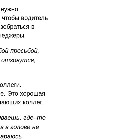
 нужно
 чтобы водитель
азобраться в
енеджеры.
ой просьбой,
а отзовутся,
оллеги.
се. Это хорошая
нающих коллег.
ваешь, где–то
 в голове не
тараюсь