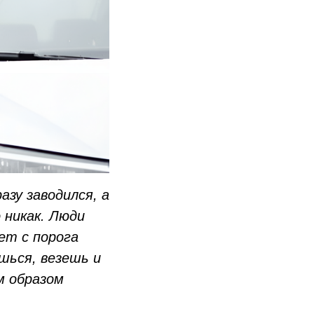
азу заводился, а
 никак. Люди
ет с порога
шься, везешь и
м образом