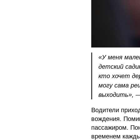
«У меня мале
детский сади
кто хочет де
могу сама ре
выходить»,
—
Водители приход
вождения. Помим
пассажиром. По
временем каждый