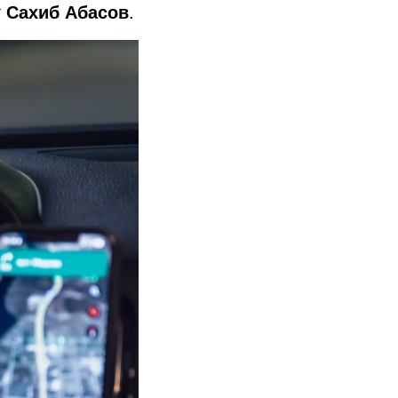
т
Сахиб Абасов
.