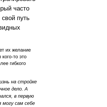
орый часто
 свой путь
евидных
ет их желание
кого-то это
лее гибкого
изнь на стройке
ное дело. А
ался, в первую
 могу сам себе