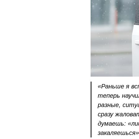
«Раньше я вс
теперь научи
разные, ситу
сразу жалова
думаешь: «ли
закаляешься