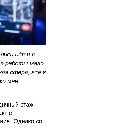
ались идти в
те работы мало
ая сфера, где я
ко мне
дичный стаж
кт с
ние. Однако со