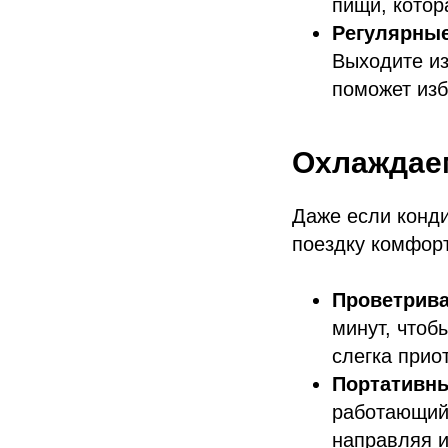
пищи, котор
Регулярны
Выходите из
поможет изб
Охлаждаем
Даже если конди
поездку комфор
Проветрива
минут, чтоб
слегка прио
Портативн
работающий 
направляя и