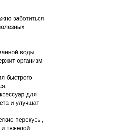
ажно заботиться
полезных
ванной воды.
ержит организм
ля быстрого
ся.
ксессуар для
вета и улучшат
гкие перекусы,
 и тяжелой