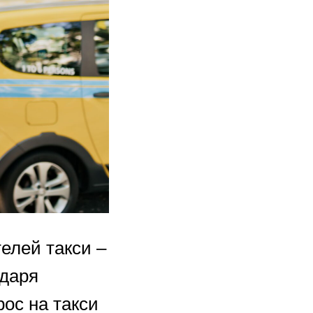
телей такси –
одаря
рос на такси