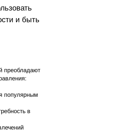
ользовать
ости и быть
ой преобладают
равления:
ся популярным
требность в
влечений