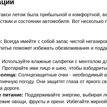
ации
такси летом была прибыльной и комфортной, в
ствии и состоянии автомобиля. Вот несколько 
е:
Всегда имейте с собой запас чистой негазиро
питье поможет избежать обезвоживания и подд
:
Используйте влажные салфетки с ментолом д
 Протирайте ими лицо и шею, чтобы взбодрить
солнца:
Солнцезащитные очки - необходимый а
лнечную погоду. Они защитят глаза от яркого с
а дороге.
 питание:
Поддерживайте энергию, выбирая ле
вежие овощи, фрукты и орехи. Избегайте жирной