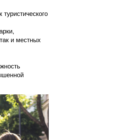
 туристического
арки,
так и местных
ожность
вышенной